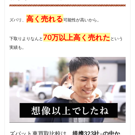
高く売れる
ズバリ、
可能性が高いから。
70万以上高く売れた
下取りよりなんと
という
実績も。
ズバット車買取比較は、
提携323社
の中か
※