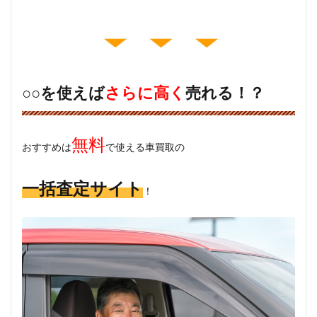
○○を使えば
さらに高く
売れる！？
無料
おすすめは
で使える車買取の
一括査定サイト
！