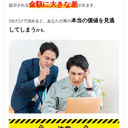
金額に大きな差
提示される
が出ます。
本当の価値を見逃
1社だけで決めると、あなたの車の
してしまう
かも
。